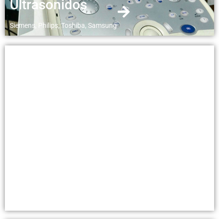
Ultrasonidos
Siemens, Philips, Toshiba, Samsung
Densitómetros
Medio cuerpo y cuerpo completo